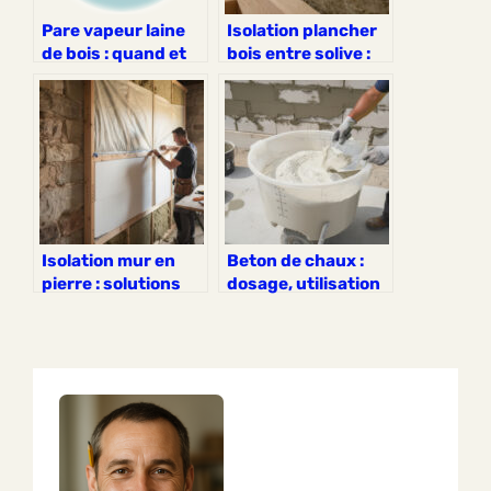
Pare vapeur laine
Isolation plancher
de bois : quand et
bois entre solive :
comment l’utiliser
techniques
efficaces
Isolation mur en
Beton de chaux :
pierre : solutions
dosage, utilisation
pour isoler un mur
et conseils
ancien