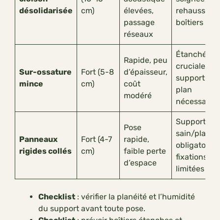
désolidarisée
cm)
élevées,
rehausses
passage
boîtiers
réseaux
Étanchéité
Rapide, peu
cruciale,
Sur-ossature
Fort (5-8
d’épaisseur,
support
mince
cm)
coût
plan
modéré
nécessaire
Support
Pose
sain/plan
Panneaux
Fort (4-7
rapide,
obligatoire,
rigides collés
cm)
faible perte
fixations
d’espace
limitées
Checklist
: vérifier la planéité et l’humidité
du support avant toute pose.