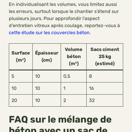
En individualisant les volumes, vous limitez aussi
les erreurs, surtout lorsque le chantier s’étend sur
plusieurs jours. Pour approfondir l’aspect
d’entretien vitreux après coulage, reportez-vous à
cette étude sur les couvercles béton
.
Volume
Sacs ciment
Surface
Épaisseur
béton
25 kg
(m²)
(cm)
(m³)
(estimé)
5
10
0,5
8
10
10
1
16
20
10
2
32
FAQ sur le mélange de
béton avec un sac de