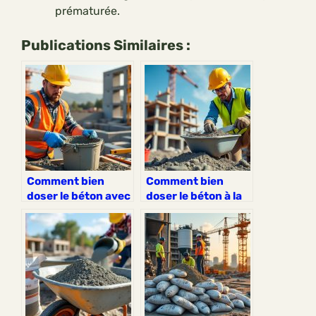
prématurée.
Publications Similaires :
Comment bien
Comment bien
doser le béton avec
doser le béton à la
un seau ?
pelle pour vos
projets ?