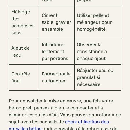
Mélange
Ciment,
Utiliser pelle et
des
sable, gravier
mélangeur pour
composés
ensemble
homogénéité
secs
Introduire
Observer la
Ajout de
lentement
consistance à
l’eau
par portions
chaque ajout
Réajuster eau ou
Contrôle
Former boule
granulat si
final
au toucher
nécessaire
Pour consolider la mise en œuvre, une fois votre
béton prêt, pensez à bien le compacter et à
éliminer les bulles d’air. Vous pouvez approfondir ce
sujet avec les conseils de
choix et fixation des
chevilles béton
, indispensables à la robustesse de