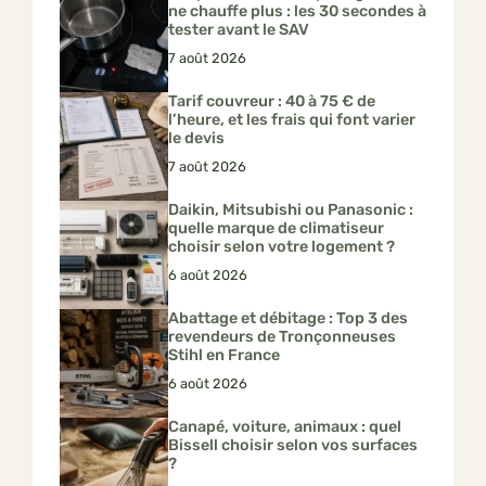
ne chauffe plus : les 30 secondes à
tester avant le SAV
7 août 2026
Tarif couvreur : 40 à 75 € de
l’heure, et les frais qui font varier
le devis
7 août 2026
Daikin, Mitsubishi ou Panasonic :
quelle marque de climatiseur
choisir selon votre logement ?
6 août 2026
Abattage et débitage : Top 3 des
revendeurs de Tronçonneuses
Stihl en France
6 août 2026
Canapé, voiture, animaux : quel
Bissell choisir selon vos surfaces
?