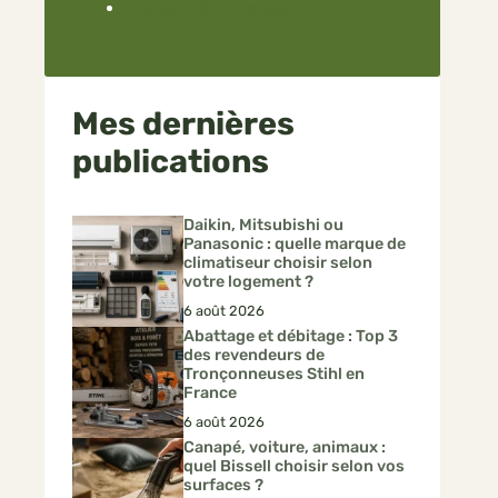
Travaux & Bricolage
Mes dernières
publications
Daikin, Mitsubishi ou
Panasonic : quelle marque de
climatiseur choisir selon
votre logement ?
6 août 2026
Abattage et débitage : Top 3
des revendeurs de
Tronçonneuses Stihl en
France
6 août 2026
Canapé, voiture, animaux :
quel Bissell choisir selon vos
surfaces ?