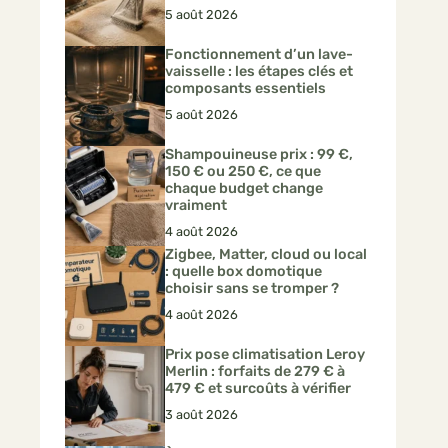
5 août 2026
Fonctionnement d’un lave-
vaisselle : les étapes clés et
composants essentiels
5 août 2026
Shampouineuse prix : 99 €,
150 € ou 250 €, ce que
chaque budget change
vraiment
4 août 2026
Zigbee, Matter, cloud ou local
: quelle box domotique
choisir sans se tromper ?
4 août 2026
Prix pose climatisation Leroy
Merlin : forfaits de 279 € à
479 € et surcoûts à vérifier
3 août 2026