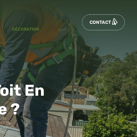
CONTACT
DÉCORATION
oit En
e ?