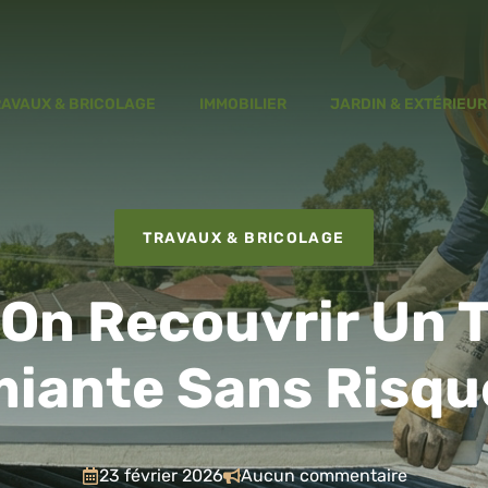
RAVAUX & BRICOLAGE
IMMOBILIER
JARDIN & EXTÉRIEUR
TRAVAUX & BRICOLAGE
On Recouvrir Un T
iante Sans Risqu
23 février 2026
Aucun commentaire