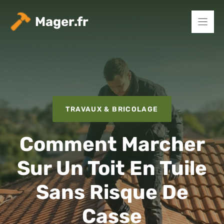
Aller
au
Mager.fr
contenu
TRAVAUX & BRICOLAGE
Comment Marcher
Sur Un Toit En Tuile
Sans Risque De
Casse