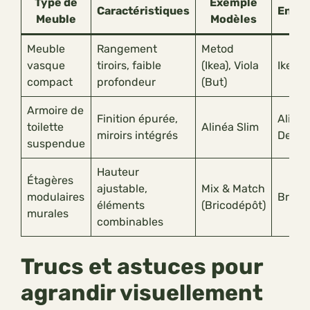
Type de
Exemple
Caractéristiques
Ensei
Meuble
Modèles
Meuble
Rangement
Metod
vasque
tiroirs, faible
(Ikea), Viola
Ikea, 
compact
profondeur
(But)
Armoire de
Finition épurée,
Alinéa
toilette
Alinéa Slim
miroirs intégrés
Decoc
suspendue
Hauteur
Étagères
ajustable,
Mix & Match
modulaires
Brico
éléments
(Bricodépôt)
murales
combinables
Trucs et astuces pour
agrandir visuellement