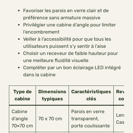
Favoriser les parois en verre clair et de
préférence sans armature massive
Privilégier une cabine d’angle pour limiter
l’encombrement
Veiller à l’accessibilité pour que tous les
utilisateurs puissent s’y sentir à l’aise
Choisir un receveur de faible hauteur pour
une meilleure fluidité visuelle
Compléter par un bon éclairage LED intégré
dans la cabine
Type de
Dimensions
Caractéristiques
Reven
cabine
typiques
clés
consei
Cabine
Parois en verre
Leroy M
d’angle
70 x 70 cm
transparent,
Castor
70×70 cm
porte coulissante