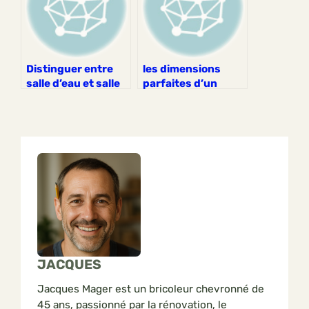
Distinguer entre
les dimensions
salle d’eau et salle
parfaites d’un
de bains : quelles
lavabo pour une
sont les nuances ?
salle de bain bien
conçue
JACQUES
Jacques Mager est un bricoleur chevronné de
45 ans, passionné par la rénovation, le