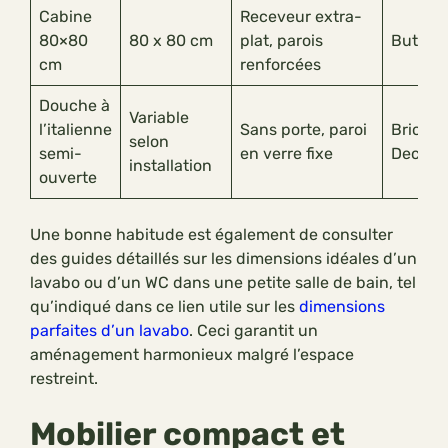
Cabine
Receveur extra-
80×80
80 x 80 cm
plat, parois
But, Ik
cm
renforcées
Douche à
Variable
l’italienne
Sans porte, paroi
Bricora
selon
semi-
en verre fixe
Decocli
installation
ouverte
Une bonne habitude est également de consulter
des guides détaillés sur les dimensions idéales d’un
lavabo ou d’un WC dans une petite salle de bain, tel
qu’indiqué dans ce lien utile sur les
dimensions
parfaites d’un lavabo
. Ceci garantit un
aménagement harmonieux malgré l’espace
restreint.
Mobilier compact et