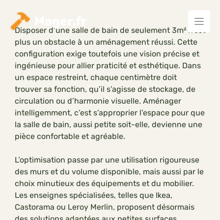
Aller
au
Mager.fr
contenu
Disposer d’une salle de bain de seulement 3m² n’est
plus un obstacle à un aménagement réussi. Cette
configuration exige toutefois une vision précise et
ingénieuse pour allier praticité et esthétique. Dans
un espace restreint, chaque centimètre doit
trouver sa fonction, qu’il s’agisse de stockage, de
circulation ou d’harmonie visuelle. Aménager
intelligemment, c’est s’approprier l’espace pour que
la salle de bain, aussi petite soit-elle, devienne une
pièce confortable et agréable.
L’optimisation passe par une utilisation rigoureuse
des murs et du volume disponible, mais aussi par le
choix minutieux des équipements et du mobilier.
Les enseignes spécialisées, telles que Ikea,
Castorama ou Leroy Merlin, proposent désormais
des solutions adaptées aux petites surfaces,