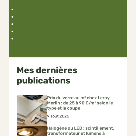
Décoration
Immobilier
Jardin & Extérieur
Maison
Travaux & Bricolage
Mes dernières
publications
Prix du verre au m² chez Leroy
Merlin : de 25 à 90 €/m² selon le
type et la coupe
9 août 2026
Halogène ou LED : scintillement,
transformateur et lumens à