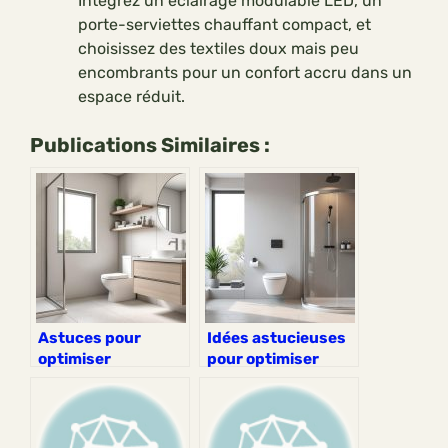
Intégrez un éclairage modulable LED, un
porte-serviettes chauffant compact, et
choisissez des textiles doux mais peu
encombrants pour un confort accru dans un
espace réduit.
Publications Similaires :
Astuces pour
Idées astucieuses
optimiser
pour optimiser
l’aménagement
l’espace d’une salle
d’une salle de bain
de bain de 5m2
de 4 m²